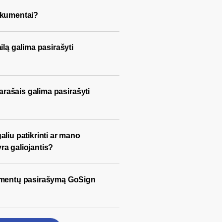
okumentai?
ilą galima pasirašyti
parašais galima pasirašyti
liu patikrinti ar mano
a galiojantis?
umentų pasirašymą GoSign