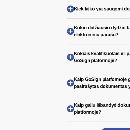
Kiek laiko yra saugomi d
Kokio didžiausio dydžio fa
elektroniniu parašu?
Kokiais kvalifikuotais el. 
GoSign plaformoje?
Kaip GoSign platformoje ga
pasirašytas dokumentas yr
Kaip galiu išbandyti dok
platformoje?