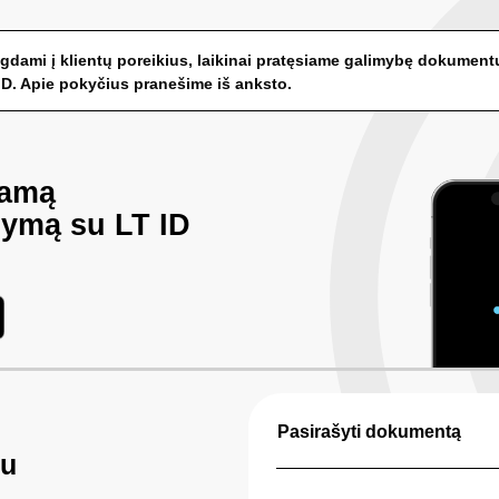
lgdami į klientų poreikius, laikinai pratęsiame galimybę dokument
ID. Apie pokyčius pranešime iš anksto.
kamą
ymą su LT ID
Pasirašyti dokumentą
šu