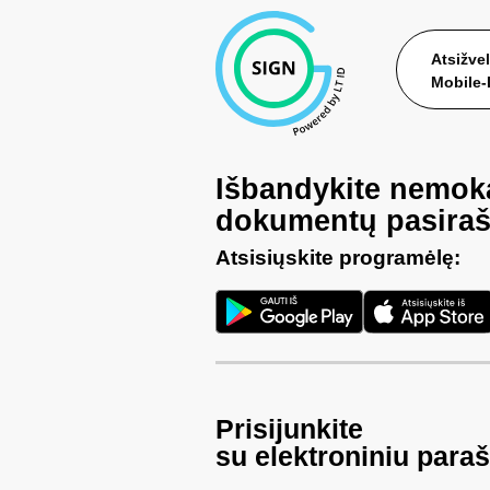
Atsižve
Mobile-
Išbandykite nemo
dokumentų pasiraš
Atsisiųskite programėlę:
Prisijunkite
su elektroniniu para