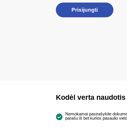
Prisijungti
Kodėl verta naudoti
Nemokamai pasirašykite dokumen
parašu iš bet kurios pasaulio viet