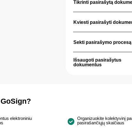
Tikrinti pasirašytą dokum
Kviesti pasirašyti dokume
Sekti pasirašymo procesą
Išsaugoti pasirašytus
dokumentus
s GoSign?
tus elektroniniu
Organizuokite kolektyvinį p
os
pasirašančiųjų skaičiaus