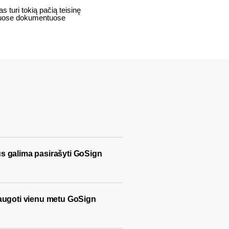
s turi tokią pačią teisinę
iniuose dokumentuose
 galima pasirašyti GoSign
augoti vienu metu GoSign