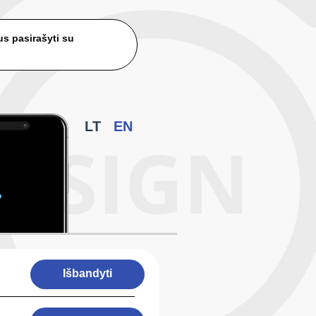
us pasirašyti su
LT
EN
Išbandyti