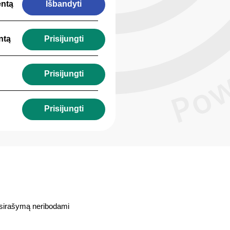
entą
Išbandyti
ntą
Prisijungti
Prisijungti
Prisijungti
asirašymą neribodami