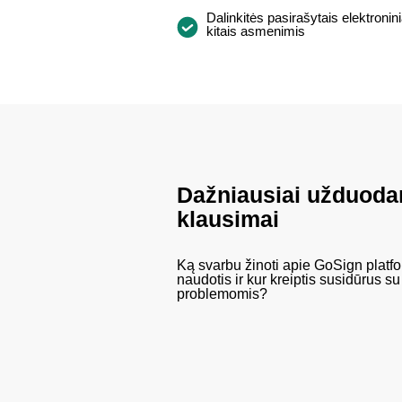
Dalinkitės pasirašytais elektroni
kitais asmenimis
Dažniausiai užduoda
klausimai
Ką svarbu žinoti apie GoSign platfo
naudotis ir kur kreiptis susidūrus su
problemomis?